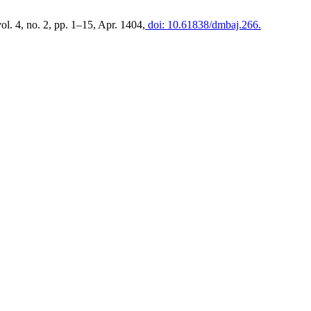
vol. 4, no. 2, pp. 1–15, Apr. 1404,
doi: 10.61838/dmbaj.266.