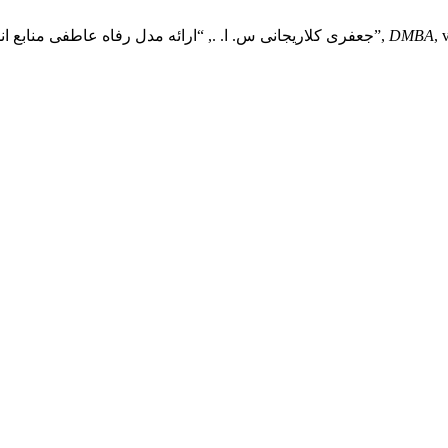
, 
DMBA
اکبری س. ., مهرآرا ا., and جعفری کلاریجانی س. ا. ., “ارائه مدل رفاه عاطفی منابع انسانی در شرکت‌های تابع صنعت برق ایران”,