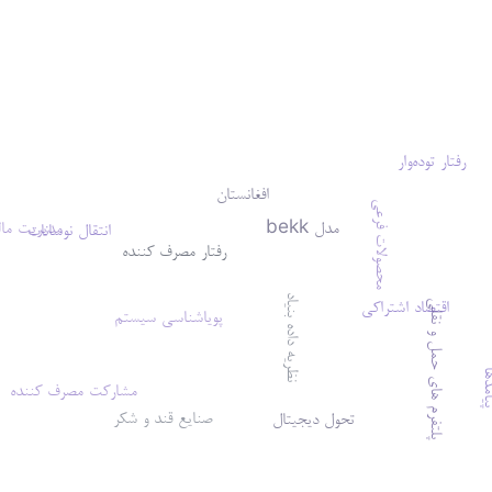
رفتار توده‌وار
افغانستان
محصولات فرعی
مدل bekk
مدیریت مال
انتقال نوسانات
رفتار مصرف کننده
نظریه داده بنیاد
اقتصاد اشتراکی
پلتفرم های حمل و نقلی
پویاشناسی سیستم
دها
مشارکت مصرف کننده
صنایع قند و شکر
تحول دیجیتال