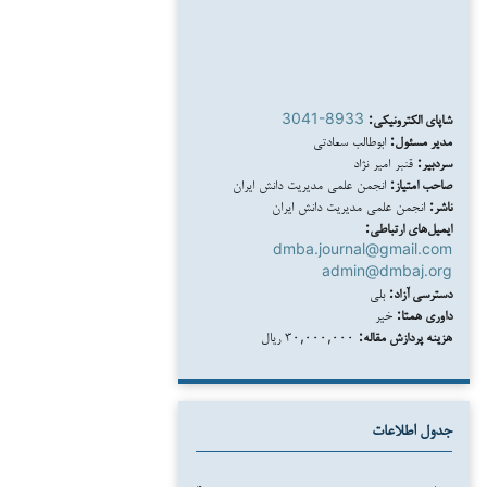
شاپای الکترونیکی:
3041-8933
مدیر مسئول:
ابوطالب سعادتی
سردبیر:
قنبر امیر نژاد
صاحب امتیاز:
انجمن علمی مدیریت دانش ایران
ناشر:
انجمن علمی مدیریت دانش ایران
ایمیل‌های ارتباطی:
dmba.journal@gmail.com
admin@dmbaj.org
دسترسی آزاد:
بلی
داوری همتا:
خیر
هزینه پردازش مقاله:
۳۰,۰۰۰,۰۰۰ ریال
جدول اطلاعات