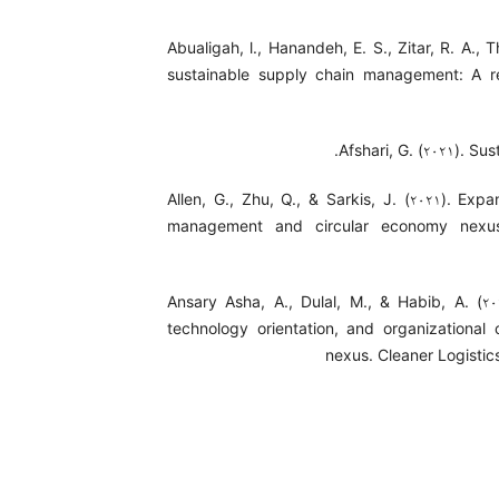
Abualigah, l., Hanandeh, E. S., Zitar, R. A., 
sustainable supply chain management: A revi
Afshari, G. (۲۰۲۱). S
Allen, G., Zhu, Q., & Sarkis, J. (۲۰۲۱). Ex
management and circular economy nexus
Ansary Asha, A., Dulal, M., & Habib, A. (۲
technology orientation, and organizational 
nexus. Cleaner Logistic