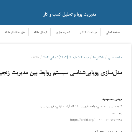
مدیریت پویا و تحلیل کسب و کار
صفحه اصلی
در دست انتشار
شماره جاری
ارسال مقاله
هزینه انتشار مقاله
صفحه اصلی
/
بایگانی‌ها
/
دوره ۴ شماره ۴ (۱۴۰۴): پیاپی ۴-۴
/
مقالات
مدل‌سازی پویایی‌شناسی سیستم روابط بین مدیریت زنجیره
مهدی محمودیه
دانلود
گروه مدیریت صنعتی، واحد قزوین، دانشگاه آزاد اسلامی، قزوین، ایران.
نویسنده
https://orcid.org/۰۰۰۹-۰۰۰۶-۰۹۱۹-۲۶۴۵
المیرا مشایخی نظام آبادی