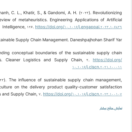
Thanh, C. L., Khatir, S., & Gandomi, A. H. (۲۰۲۳). Revolutionizing
ew of metaheuristics. Engineering Applications of Artificial
Intelligence, ۱۲۶.
https://doi.org/۱۰.۱۰۱۶/j.engappai.۲۰۲۳.۱۰۶۸۳۹
ustainable Supply Chain Management. Daneshpajhohan Sharif Yar.
panding conceptual boundaries of the sustainable supply chain
. Cleaner Logistics and Supply Chain, ۲.
https://doi.org/
۱۰.۱۰۱۶/j.clscn.۲۰۲۱.۱۰۰۰۱۱
۰۲۳). The influence of sustainable supply chain management,
culture on the delivery product quality-customer satisfaction
s and Supply Chain, ۷.
https://doi.org/۱۰.۱۰۱۶/j.clscn.۲۰۲۳.۱۰۰۱۰۷
نمایش منابع بیشتر