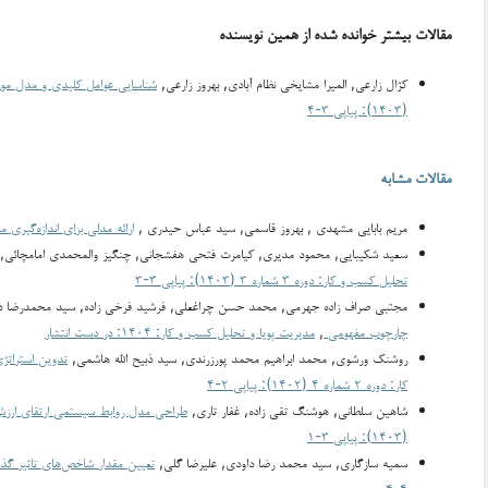
مقالات بیشتر خوانده شده از همین نویسنده
کژال زارعی, المیرا مشایخی نظام آبادی, بهروز زارعی,
شناسایی عوامل کلیدی و مدل موف
(۱۴۰۳): پیاپی ۳-۴
مقالات مشابه
مریم بابایی مشهدی , بهروز قاسمی, سید عباس حیدری ,
ارائه مدلی برای اندازه‌گیری
سعید شکیبایی, محمود مدیری, کیامرث فتحی هفشجانی, چنگیز والمحمدی امامچائی,
تحلیل کسب و کار: دوره ۳ شماره ۳ (۱۴۰۳): پیاپی ۳-۳
مجتبی صراف زاده جهرمی, محمد حسن چراغعلی, فرشید فرخی زاده, سید محمدرضا د
چارچوب مفهومی
,
مدیریت پویا و تحلیل کسب و کار: ۱۴۰۴: در دست انتشار
روشنک ورشوی, محمد ابراهیم محمد پورزرندی, سید ذبیح الله هاشمی,
تدوین‌ استراتژ
کار: دوره ۲ شماره ۴ (۱۴۰۲): پیاپی ۲-۴
شاهین سلطانی, هوشنگ تقی زاده, غفار تاری,
طراحی مدل روابط سیستمی ارتقای ارزش 
(۱۴۰۳): پیاپی ۳-۱
سمیه سازگاری, سید محمد رضا داودی, علیرضا گلی,
تعیین مقدار شاخص‌های تاثیر گذا
۴-۴