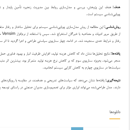
هدف:
هدف این پژوهش، بررسی و مدل‌سازی روابط بین مدیریت زنجیره تأمین پایدار و توسعه
پویایی‌شناسی سیستم است.
روش‌شناسی:
این مطالعه از روش مدل‌سازی پویایی‌شناسی سیستم برای تحلیل ساختار و رفتار متغی
از ط
رفتار و شرایط حدی سنجیده شد. در ادامه، چهار سناریوی سیاستی طراحی و اجرا گردید تا اثر سی
یافته‌ها:
نتایج تحلیل‌ها نشان داد که کاهش هزینه تولید، افزایش ظرفیت انبار و بهبود فناوری حمل
منجر می‌شود. به‌ویژه سناریوی سوم که بر کاهش نرخ هزینه تولید متمرکز بود، بیشترین اثر مثب
سیاست‌ها در سناریوی چهارم به کاهش کارایی سیستم انجامید.
نتیجه‌گیری:
یافته‌ها نشان می‌دهد که سیاست‌های تدریجی و هدفمند، در مقایسه با رویکردهای ج
دارند. مدل طراحی‌شده می‌تواند ابزاری مؤثر برای تصمیم‌سازی مدیران صنعتی در راستای توسعه پا
دانلودها