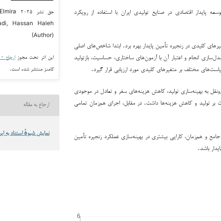
 پایدار اقتصادی در صنایع تولیدی ایران با استفاده از رویکرد
حق نشر ۵
di, Hassan Haleh
(Author)
رهای کلیدی در زنجیره تأمین پایدار بهره برد. ابتدا شاخص‌های اصلی
ریق مرور ادبیات و مصاحبه با خبرگان استخراج شد. سپس با استفاده از نرم‌افزار Vensim مدل‌سازی انجام و اعتبار آن با آزمون‌های ساختاری، حساسیت، بازتولید
این اثر تحت مجوز
ارجاع - غیر ت
است‌های مختلف بر متغیرهای کلیدی مورد ارزیابی قرار گیرد.
کامنز منتشر شده است.
‌ونقل به بهینه‌سازی تولید، کاهش هزینه‌های سفر و تعادل در موجودی
ت بر تولید و کاهش هزینه‌ها داشت. در مقابل، اجرای هم‌زمان تمامی
ارجاع به مقاله
نمایش شیوهٔ استناد به این
امع و هم‌زمان، کارایی بیشتری در بهینه‌سازی عملکرد زنجیره تأمین
یدار باشد.