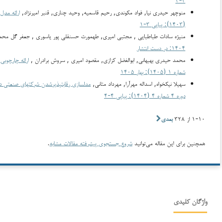
منوچهر حیدری نیا, فواد مکوندی, رحیم قاسمیه, وحید چناری, قنبر امیرنژاد,
ارائه مدل
(۱۴۰۳): پیاپی ۳-۱
منیژه سادات طباطبایی , مجتبی امیری, طهمورث حسنقلی پور یاسوری , جعفر گل م
۱۴۰۴: در دست انتشار
محمد حیدری بهبهانی, ابوالفضل کزازی, مقصود امیری , سروش برادران ,
ارائه چارچوبی
شماره ۱ (۱۴۰۵): بهار ۱۴۰۵
سهیلا نیکخواه, اسداله مهرآرا, مهرداد متانی,
مدلسازی رقابت­پذیرشدن شرکت­های صنعتی د
دوره ۴ شماره ۴ (۱۴۰۴): پیاپی ۴-۴
۱-۱۰ از ۳۲۸
بعدی
همچنین برای این مقاله می‌توانید
شروع جستجوی پیشرفته مقالات مشابه
.
واژگان کلیدی