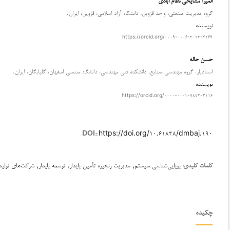
گروه مدیریت صنعتی، واحد قزوین، دانشگاه آزاد اسلامی، قزوین، ایران.
نویسنده
https://orcid.org/۰۰۰۹-۰۰۰۶-۳۰۲۳-۲۲۶۹
حسن حاله
استادیار، گروه مهندسی صنایع، دانشکده فنی مهندسی، دانشگاه صنعتی اصفهان، گلپایگان، ایران.
نویسنده
https://orcid.org/۰۰۰۰-۰۰۰۱-۹۸۷۲-۳۱۱۶
https://doi.org/۱۰.۶۱۸۳۸/dmbaj.۱۹۰
DOI::
پویایی‌شناسی سیستم, مدیریت زنجیره تأمین پایدار, توسعه پایدار, شرکت‌های تولی
کلمات کلیدی:
چکیده