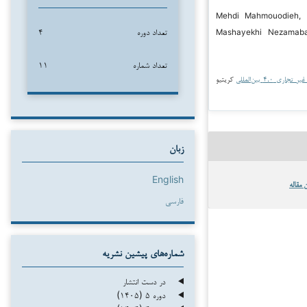
۲۰۲ Mehdi Mahmouodieh, Elmira
تعداد دوره
۴
Mashayekhi Nezamaba
تعداد شماره
۱۱
جاری ۴.۰ بین‌المللی
کریتیو
زبان
English
 مقاله
فارسی
شماره‌های پیشین نشریه
در دست انتشار
دوره ۵ (۱۴۰۵)