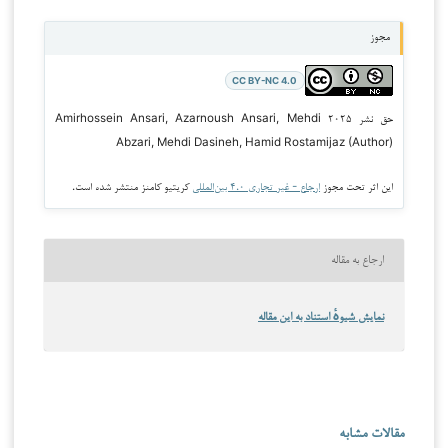
مجوز
CC BY-NC 4.0
حق نشر ۲۰۲۵ Amirhossein Ansari, Azarnoush Ansari, Mehdi
Abzari, Mehdi Dasineh, Hamid Rostamijaz (Author)
این اثر تحت مجوز
ارجاع - غیر تجاری ۴.۰ بین‌المللی
کریتیو کامنز منتشر شده است.
ارجاع به مقاله
نمایش شیوهٔ استناد به این مقاله
مقالات مشابه