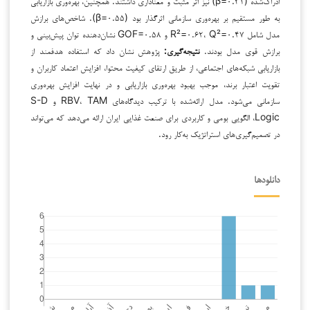
ادراک‌شده (β=۰.۳۱) نیز اثر مثبت و معناداری داشتند. همچنین، بهره‌وری بازاریابی
به طور مستقیم بر بهره‌وری سازمانی اثرگذار بود (β=۰.۵۵). شاخص‌های برازش
مدل شامل R²=۰.۶۲، Q²=۰.۴۷ و GOF=۰.۵۸ نشان‌دهنده توان پیش‌بینی و
برازش قوی مدل بودند.
نتیجه‌گیری
:
پژوهش نشان داد که استفاده هدفمند از
بازاریابی شبکه‌های اجتماعی، از طریق ارتقای کیفیت محتوا، افزایش اعتماد کاربران و
تقویت اعتبار برند، موجب بهبود بهره‌وری بازاریابی و در نهایت افزایش بهره‌وری
سازمانی می‌شود. مدل ارائه‌شده با ترکیب دیدگاه‌های RBV، TAM و S-D
Logic، الگویی بومی و کاربردی برای صنعت غذایی ایران ارائه می‌دهد که می‌تواند
در تصمیم‌گیری‌های استراتژیک به‌کار رود.
دانلودها