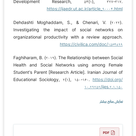
Development Research, ۵۴(۱), ۳۲۷-۳۱۷.
https://ijaedr.ut.ac.ir/article_۹۰۰۰۴.html
Dehdashti Moghaddam, S., & Chenari, V. (۲۰۲۲).
Investigating the impact of social networks on
organizational productivity with a review approach.
https://civilica.com/doc/۱۵۶۴۸۹۹
Faghiharam, B. (۲۰۱۹). The Relationship between Social
Health and Social Networks using among Female
Student's Parent [Research Article]. Iranian Journal of
Educational Sociology, ۲(۱), ۱۵۰-۱۶۰.
https://doi.org/
۱۰.۲۹۲۵۲/ijes.۲.۱.۱۵۰
نمایش منابع بیشتر
PDF