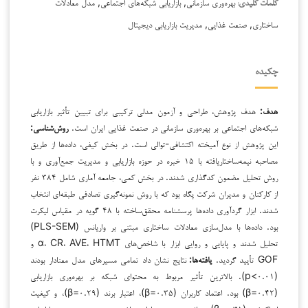
بهره‌وری سازمانی, بازاریابی شبکه‌های اجتماعی, مدل معادلات
کلمات کلیدی:
ساختاری, صنعت غذایی, مدیریت بازاریابی دیجیتال
چکیده
هدف:
هدف پژوهش، طراحی و آزمون مدلی ترکیبی برای تبیین تأثیر بازاریابی
شبکه‌های اجتماعی بر بهره‌وری سازمانی در صنعت غذایی ایران است.
روش‌شناسی:
این پژوهش از نوع آمیخته اکتشافی-توالی است. در بخش کیفی، داده‌ها از طریق
مصاحبه نیمه‌ساختاریافته با ۱۵ خبره در حوزه بازاریابی و مدیریت جمع‌آوری و با
روش تحلیل مضمون کدگذاری شدند. در بخش کمی، جامعه آماری شامل ۳۸۴ نفر
از کارکنان و مدیران شرکت پگاه بود که با روش نمونه‌گیری تصادفی طبقه‌ای انتخاب
شدند. ابزار گردآوری داده‌ها پرسشنامه محقق‌ساخته با ۴۸ گویه در مقیاس لیکرت
بود. داده‌ها با مدل‌سازی معادلات ساختاری مبتنی بر واریانس (PLS-SEM)
تحلیل شدند و پایایی و روایی ابزار با شاخص‌های α، CR، AVE، HTMT و
GOF تأیید گردید.
یافته‌ها:
نتایج نشان داد تمامی مسیرهای مدل معنادار بودند
(p<۰.۰۱). بالاترین تأثیر مربوط به محتوای شبکه بر بهره‌وری بازاریابی
(β=۰.۴۲) بود. اعتماد کاربران (β=۰.۳۵)، اعتبار برند (β=۰.۲۹)، و کیفیت