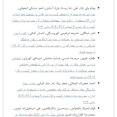
بهنام ولی نژاد, علی رضا روستا, فرزاد آسایش, اصغر مشبکی اصفهانی,
مدیریت تجربه مشتریان با هدف کسب مزیت رقابتی در صنعت خودروسازی
ایران (با استفاده از رویکرد مدل معادلات ساختاری)
,
مدیریت پویا و تحلیل
کسب و کار: دوره ۴ شماره ۳ (۱۴۰۴): پیاپی ۴-۳
ناصر شمگانی, خدیجه ابراهیمی کهریزسنگی, احسان کمالی,
ارائه و آزمون
مدل مدیریت دانش در حسابداری مدیریت با تأکید بر نقش فرهنگ
سازمانی و رهبری تحول‌آفرین
,
مدیریت پویا و تحلیل کسب و کار: ۱۴۰۴:
در دست انتشار
طاهره علیپور, سیدرضا حسنی, فرشید نمامیان, امیدعلی کهریزی,
شناسایی
و تبیین عوامل مؤثر بر رفتار مشتریان در بازاریابی شبکه‌های اجتماعی
صنعت پوشاک: با رویکرد فراترکیب
,
مدیریت پویا و تحلیل کسب و کار:
۱۴۰۴: در دست انتشار
احمد جعفرزاده کوچکی, جعفر بیک زاد, صابر قربانی,
تدوین مدل
شایستگی های مشاغل شرکت مادر تخصصی تولید و توسعه انرژی اتمی
ایران
,
مدیریت پویا و تحلیل کسب و کار: دوره ۳ شماره ۲ (۱۴۰۳):
پیاپی ۳-۲
الهام تاجیک باغخواص, سیدحسین شاکرطاهری, علی اسماعیل‌زاده مقری,
محمدرضا کاباران‌زاده قدیم,
طراحی مدل بازاریابی کارآفرینانه دیجیتال در