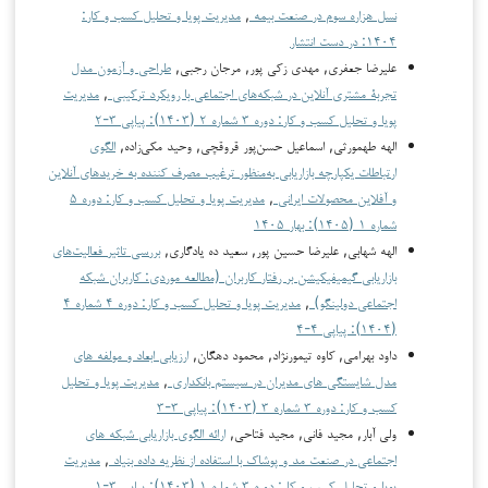
نسل هزاره سوم در صنعت بیمه
,
مدیریت پویا و تحلیل کسب و کار:
۱۴۰۴: در دست انتشار
علیرضا جعفری, مهدی زکی پور, مرجان رجبی,
طراحی و آزمون مدل
تجربۀ مشتری آنلاین در شبکه‌های اجتماعی با رویکرد ترکیبی
,
مدیریت
پویا و تحلیل کسب و کار: دوره ۳ شماره ۲ (۱۴۰۳): پیاپی ۳-۲
الهه طهمورثی, اسماعیل حسن‌پور قروقچی, وحید مکی‌زاده,
الگوی
ارتباطات یکپارچه بازاریابی به‌منظور ترغیب مصرف کننده به خریدهای آنلاین
و آفلاین محصولات ایرانی
,
مدیریت پویا و تحلیل کسب و کار: دوره ۵
شماره ۱ (۱۴۰۵): بهار ۱۴۰۵
الهه شهابی, علیرضا حسین پور, سعید ده یادگاری,
بررسی تاثیر فعالیت‌های
بازاریابی گیمیفیکیشن بر رفتار کاربران (مطالعه موردی: کاربران شبکه
اجتماعی دولینگو)
,
مدیریت پویا و تحلیل کسب و کار: دوره ۴ شماره ۴
(۱۴۰۴): پیاپی ۴-۴
داود بهرامی, کاوه تیمورنژاد, محمود دهگان,
ارزیابی ابعاد و مولفه های
مدل شایستگی های مدیران در سیستم بانکداری
,
مدیریت پویا و تحلیل
کسب و کار: دوره ۳ شماره ۳ (۱۴۰۳): پیاپی ۳-۳
ولی آبار, مجید فانی, مجید فتاحی,
ارائه الگوی بازاریابی شبکه های
اجتماعی در صنعت مد و پوشاک با استفاده از نظریه داده بنیاد
,
مدیریت
پویا و تحلیل کسب و کار: دوره ۳ شماره ۱ (۱۴۰۳): پیاپی ۳-۱