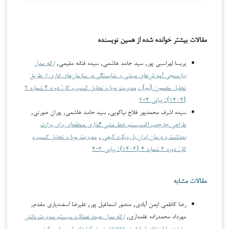
مقالات بیشتر خوانده شده از همین نویسنده
پریسا لهراسبی پور, سید حامد هاشمی, سیده فتانه مقیمی,
ارائه مدل
نیازسنجی آموزش‌های مبتنی بر شایستگی در سازمان‌های اداری از طریق
تحلیل مضمون (تم)
,
مدیریت پویا و تحلیل کسب و کار: دوره ۴ شماره ۲
(۱۴۰۴): پیاپی ۴-۲
سیده اشرف محمدپور فلاح نیاکویی, سید حامد هاشمی, پوران صورتی,
طراحی چارچوب اکوسیستم خط مشی گذاری منطقه‌ای برای وزارت
بهداشت و درمان ایران با رویکرد کیفی
,
مدیریت پویا و تحلیل کسب و
کار: دوره ۳ شماره ۴ (۱۴۰۳): پیاپی ۳-۴
مقالات مشابه
رضا کاظمی ایمن آبادی, منصور اسماعیل پور, علیرضا اسفندیاری مقدم,
مهرداد محمدزاده علمداری,
ارائه مدل بهبود عملکرد سیستم‌ مدیریت دانش
مشتری با استفاده از فناوری اطلاعات در شرکت‌های لبنی با رویکرد