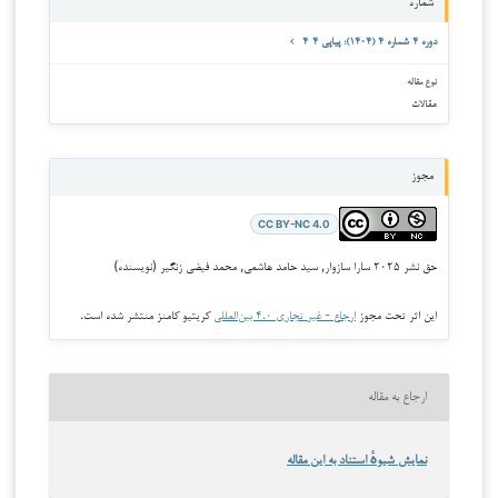
شماره
دوره ۴ شماره ۴ (۱۴۰۴): پیاپی ۴-۴
نوع مقاله
مقالات
مجوز
CC BY-NC 4.0
حق نشر ۲۰۲۵ سارا سازوار, سید حامد هاشمی, محمد فیضی زنگیر (نویسنده)
این اثر تحت مجوز
ارجاع - غیر تجاری ۴.۰ بین‌المللی
کریتیو کامنز منتشر شده است.
ارجاع به مقاله
نمایش شیوهٔ استناد به این مقاله