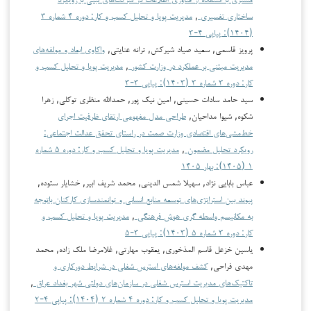
ساختاری تفسیری
,
مدیریت پویا و تحلیل کسب و کار: دوره ۴ شماره ۳
(۱۴۰۴): پیاپی ۴-۳
پرویز قاسمی, سعید صیاد شیرکش, ترانه عنایتی,
واکاوی ابعاد و مولفه‌های
مدیریت مبتنی بر عملکرد در وزارت کشور
,
مدیریت پویا و تحلیل کسب و
کار: دوره ۳ شماره ۳ (۱۴۰۳): پیاپی ۳-۳
سید حامد سادات حسینی, امین نیک پور, حمدالله منظری توکلی, زهرا
شکوه, شیوا مداحیان,
طراحی مدل مفهومی ارتقای ظرفیت اجرای
خط‌مشی‌های اقتصادی وزارت صمت در راستای تحقق عدالت اجتماعی:
رویکرد تحلیل مضمون
,
مدیریت پویا و تحلیل کسب و کار: دوره ۵ شماره
۱ (۱۴۰۵): بهار ۱۴۰۵
عباس بابایی نژاد, سهیلا شمس الدینی, محمد شریف ابیر, خشایار ستوده,
پیوند بین ‌استراتژی‌های توسعه منابع انسانی و توانمندسازی کارکنان باتوجه
به مکانیسم واسطه گری هوش فرهنگی
,
مدیریت پویا و تحلیل کسب و
کار: دوره ۳ شماره ۵ (۱۴۰۳): پیاپی ۳-۵
یاسین خزعل قاسم المذخوری, یعقوب مهارتی, غلامرضا ملک زاده, محمد
مهدی فراحی,
کشف مولفه‌های استرس شغلی در شرایط دورکاری و
تاکتیک‌های مدیریت استرس شغلی در سازمان‌های دولتی شهر بغداد عراق
,
مدیریت پویا و تحلیل کسب و کار: دوره ۴ شماره ۲ (۱۴۰۴): پیاپی ۴-۲