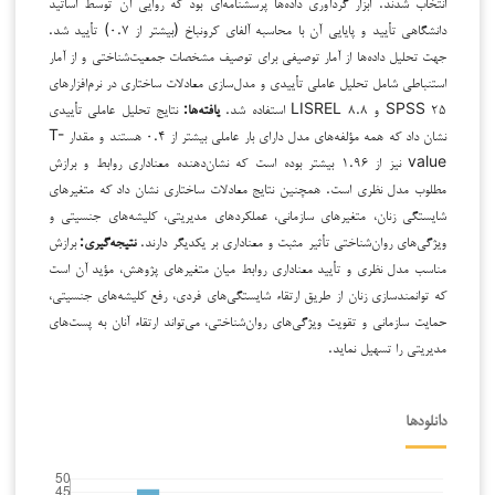
انتخاب شدند. ابزار گردآوری داده‌ها پرسشنامه‌ای بود که روایی آن توسط اساتید
دانشگاهی تأیید و پایایی آن با محاسبه آلفای کرونباخ (بیشتر از ۰.۷) تأیید شد.
جهت تحلیل داده‌ها از آمار توصیفی برای توصیف مشخصات جمعیت‌شناختی و از آمار
استنباطی شامل تحلیل عاملی تأییدی و مدل‌سازی معادلات ساختاری در نرم‌افزارهای
SPSS ۲۵ و LISREL ۸.۸ استفاده شد.
یافته‌ها
:
نتایج تحلیل عاملی تأییدی
نشان داد که همه مؤلفه‌های مدل دارای بار عاملی بیشتر از ۰.۴ هستند و مقدار T-
value نیز از ۱.۹۶ بیشتر بوده است که نشان‌دهنده معناداری روابط و برازش
مطلوب مدل نظری است. همچنین نتایج معادلات ساختاری نشان داد که متغیرهای
شایستگی زنان، متغیرهای سازمانی، عملکردهای مدیریتی، کلیشه‌های جنسیتی و
ویژگی‌های روان‌شناختی تأثیر مثبت و معناداری بر یکدیگر دارند.
نتیجه‌گیری
:
برازش
مناسب مدل نظری و تأیید معناداری روابط میان متغیرهای پژوهش، مؤید آن است
که توانمندسازی زنان از طریق ارتقاء شایستگی‌های فردی، رفع کلیشه‌های جنسیتی،
حمایت سازمانی و تقویت ویژگی‌های روان‌شناختی، می‌تواند ارتقاء آنان به پست‌های
مدیریتی را تسهیل نماید.
دانلودها