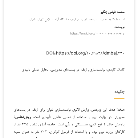
محمد فیضی زنگیر
استادیار،گروه مدیریت ، واحد تهران مرکزی، دانشگاه آزاد اسلامی،تهران ،ایران
نویسنده
https://orcid.org/۰۰۰۹-۰۰۰۴-۴۱۷۷-۶۴۳۵
https://doi.org/۱۰.۶۱۸۳۸/dmbaj.۲۳۰
DOI::
توانمندسازی, ارتقاء در پست‌های مدیریتی, تحلیل عاملی تائیدی
کلمات کلیدی:
چکیده
هدف:
هدف این پژوهش، برازش الگوی توانمندسازی بانوان برای ارتقاء در پست‌های
مدیریتی در وزارت نیرو با استفاده از تحلیل عاملی تأییدی است.
روش‌شناسی:
پژوهش حاضر از نوع کمی، همبستگی و علّی است. جامعه آماری شامل ۴۲۵ نفر از
کارکنان وزارت نیرو بوده و با استفاده از فرمول کوکران، ۲۰۲ نفر به عنوان نمونه