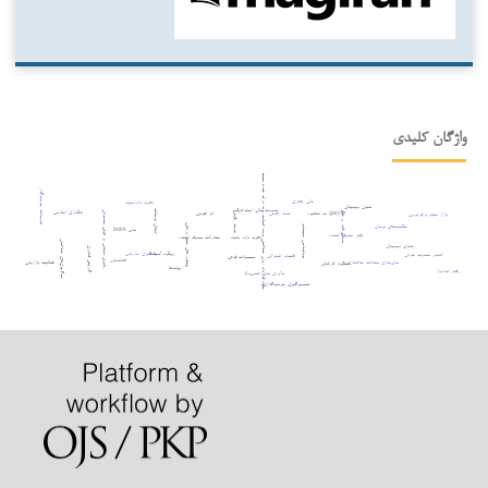
درک شستشوی سبز؛ قرارداد روان‌ شناختی برند؛ خیانت برند درک‌ شده؛ مسئولیت زیست محیطی درک ‌شده؛ احیای برند سبز محور؛ قصد خرید سبز
واژگان کلیدی
هیجانات سرمایه‌گذار
مالی رفتاری
نظریه داده‌بنیاد
تحول دیجیتال
مدیریت مالی استراتژیک
انتقال نوسانات
بانکداری اسلامی
رهبری مبتنی بر هوش مصنوعی
garch دو متغیره
شدت رقابتی
اثر اهرمی
صنایع قند و شکر
مزیت رقابتی
بازار سهام و فرابورس
شکست‌های نوسان
پلتفرم های حمل و نقلی
پویاشناسی سیستم
مدل bekk
رفتار مصرف کننده
نظریه داده بنیاد
مشارکت مصرف کننده
سوگیری‌های شناختی
رهبری دیجیتال
گرایش فناوری
رویکرد آمیخته
یادگیری سازمانی
اعتبار مصوبات شرعی
اقتصاد اشتراکی
محصولات فرعی
افغانستان
مدل‌سازی معادلات ساختاری
فعالیت بازاریابی
عملکرد کارکنان
پیامدها
رفتار توده‌وار
نوآوری مدل کسب‌وکار
تصمیم‌گیری سرمایه‌گذاری