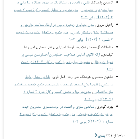
کامدین پارساکیا,
نقش برنامه‌ریزی استراتژیک در بهبود عملکرد سازمانی در
بیمارستان‌های خصوصی
,
مدیریت پویا و تحلیل کسب و کار: دوره ۲ شماره
۳ (۱۴۰۲): پیاپی ۲-۳
راحیل مروی,
مدل تاب‌آوری زنجیره تأمین در ارتقاء سلامت بازاریابی و
خدمات گردشگری استان تهران
,
مدیریت پویا و تحلیل کسب و کار: دوره
۲ شماره ۱ (۱۴۰۲): پیاپی ۲-۱
مناسادات آل‌محمد, غلامرضا فرساد امان‌الهی, علی نعمتی, امیر رضا
کیقبادی,
ارائه الگوی آمایش صلاحیت حسابداران/حسابرسان مبتنی بر
تحول دیجیتال
,
مدیریت پویا و تحلیل کسب و کار: ۱۴۰۴: در دست
انتشار
شاهین سلطانی, هوشنگ تقی زاده, غفار تاری,
طراحی مدل روابط
سیستمی ارتقای ارزش از منظر توسعه پایدار در مدیریت پروژه‌های ساخت و
ساز ساختمانی
,
مدیریت پویا و تحلیل کسب و کار: دوره ۳ شماره ۱
(۱۴۰۳): پیاپی ۳-۱
بهزاد گوهری,
شخصی سازی و اعتماد در توانمندسازی مشتریان جهت
رسیدن شرکت به موفقیت
,
مدیریت پویا و تحلیل کسب و کار: دوره ۴
شماره ۱ (۱۴۰۴): پیاپی ۴-۱
۱-۱۰ از ۳۳۱
بعدی