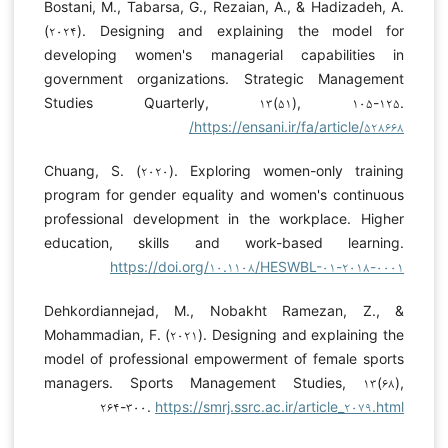
Bostani, M., Tabarsa, G., Rezaian, A., & Hadizadeh, A.
(۲۰۲۴). Designing and explaining the model for
developing women's managerial capabilities in
government organizations. Strategic Management
Studies Quarterly, ۱۳(۵۱), ۱۰۵-۱۲۵.
https://ensani.ir/fa/article/۵۲۸۶۶۸/
Chuang, S. (۲۰۲۰). Exploring women-only training
program for gender equality and women's continuous
professional development in the workplace. Higher
education, skills and work-based learning.
https://doi.org/۱۰.۱۱۰۸/HESWBL-۰۱-۲۰۱۸-۰۰۰۱
Dehkordiannejad, M., Nobakht Ramezan, Z., &
Mohammadian, F. (۲۰۲۱). Designing and explaining the
model of professional empowerment of female sports
managers. Sports Management Studies, ۱۳(۶۸),
۲۶۴-۳۰۰.
https://smrj.ssrc.ac.ir/article_۲۰۷۹.html