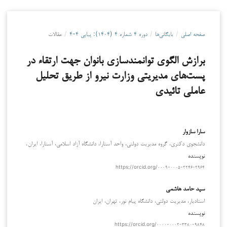
صفحه اصلی
/
بایگانی‌ها
/
دوره ۴ شماره ۴ (۱۴۰۴): پیاپی ۴-۴
/
مقالات
برازش الگوی توانمندسازی بانوان جهت ارتقاء در
پست‌های مدیریتی وزارت نیرو از طریق تحلیل
عاملی تائیدی
سارا سازوار
دانشجوی دکتری، گروه مدیریت دولتی، واحد آستارا، دانشگاه آزاد اسلامی، آستارا، ایران.
نویسنده
https://orcid.org/۰۰۰۹-۰۰۰۵-۲۲۴۶-۲۹۶۴
سید حامد هاشمی
استادیار، مدیریت دولتی، دانشگاه پیام نور، تهران، ایران
نویسنده
https://orcid.org/۰۰۰۰-۰۰۰۲-۳۳۸۰-۹۸۴۸