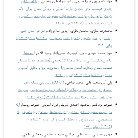
جواد کاظم پور, فریبا حنیفی, رشید ذوالفقاری زعفرانی ,
طراحی الگوی
رهبری هوشمند برای مدیران ادارات آموزش و پرورش استان تهران: یک
پژوهش کیفی با رویکرد نظریه داده‌بنیاد
,
مدیریت پویا و تحلیل کسب و
کار: دوره ۵ شماره ۱ (۱۴۰۵): بهار ۱۴۰۵
محمدرضا نمازی, محسن نظری, آیدین سلام زاده,
طراحی مدل جنون
برند سبز
,
مدیریت پویا و تحلیل کسب و کار: دوره ۴ شماره ۳ (۱۴۰۴):
پیاپی ۴-۳
سید محمد سیدی تاجی, کیومرث خطیرپاشا, وحید فلاح,
ارائه مدل
سازمان سالم مبتنی بر رویکرد مشارکت جمعی (مطالعه موردی : سازمان
صنعت، معدن وتجارت استان مازندران)
,
مدیریت پویا و تحلیل کسب و
کار: دوره ۲ شماره ۲ (۱۴۰۲): پیاپی ۲-۲
ولی آبار, مجید فانی, مجید فتاحی,
ارائه الگوی بازاریابی شبکه های
اجتماعی در صنعت مد و پوشاک با استفاده از نظریه داده بنیاد
,
مدیریت
پویا و تحلیل کسب و کار: دوره ۳ شماره ۱ (۱۴۰۳): پیاپی ۳-۱
علیرضا نژادافشار, محمود احمدی شریف, فرزاد آسایش, علیرضا روستا,
ارئه
مدل جامع مدیریت دانش مشتریان در شرکت‌های صنعتی وابسته به بنیاد
مستضعفان
,
مدیریت پویا و تحلیل کسب و کار: دوره ۴ شماره ۱
(۱۴۰۴): پیاپی ۴-۱
مهدی عابدینی, صمد عالی, مرتضی هنرمند عظیمی, مجتبی مالکی,