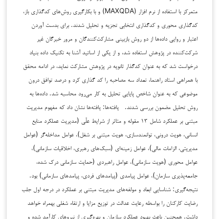
متمرکز با استفاده از نرم افزار (MAXQDA) و با بکارگیری روش‌های کدگذاری باز،
کدگذاری محوری و کدگذاری انتخابی تجزیه و تحلیل شدند. برای بدست آوردن
اعتبار و روایی داده‌ها از دو روش بازبینی مشارکت‌کنندگان و مرور خبرگان غیر
شرکت‌کننده در پژوهش استفاده شد، و از یکی از اساتید آشنا به تکنیک داده بنیاد
درخواست شد که به عنوان کدگذار ثانویه در پژوهش مشارکت نماید، در ادامه محقق
با همراهی استاد راهنما، تعداد سه مصاحبه را کد گذاری کرد و درصد توافق درون
موضوعی که به عنوان شاخص پایایی تحلیل به کار می‌‌رود محاسبه شد. داده‌ها به
روش تحلیل مضمون بررسی شدند. یافته‌ها: یافته‌ها نشان داد که مفهوم مدیریت
مبتنی بر عملکرد شامل ۱۳ مقوله و متاثر از شرایط علّی (مدیریت عملکرد منابع
انسانی، هویت درونی، توانمندسازی، هویت مبتنی ‌بر شغل)، عوامل مداخله‌گر (عوامل
مدیریتی، الزامات مالی)، عوامل زمینه‌ای (سبک‌های رهبری، اخلاقیات سازمانی)،
عوامل محوری (هویت سازمانی)، عوامل راهبردی (حمایت سازمانی درک ‌شده،
جامعه‌پذیری سازمان)، عوامل پیامدی (پیامدهای فردی، پیامدهای سازمانی) بود.
نتیجه‌گیری: شناسایی ابعاد و مولفه‌های مدیریت مبتنی بر عملکرد در درجه اول جلب
رضایت کارکنان را بواسطه رعایت عدالت در توزیع مزایا و ارتقاء شغلی بهمراه خواهد
داشت. همچنین باعث بهبود عملکرد سازمان و بهره‌گیری از نیروهای کارآمد شده و