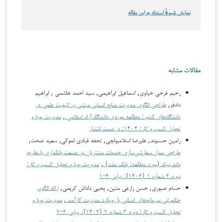
نمایش شیوهٔ استناد به این مقاله
مقالات مشابه
رحیم فرجی خیاوی, اسماعیل ابراهیمی, سید احمد هاشمی , ابراهیم
دادفر,
طراحی الگوی مدیریت منابع انسانی مبتنی بر کیفیت علمی در
دانشگاه‌های کشور: مطالعه موردی دانشگاه آزاد اسلامی
,
مدیریت پویا و
تحلیل کسب و کار: ۱۴۰۴: در دست انتشار
رامین حسنوند, علیرضا اسلامبولچی, تحفه قبادی لموکی, سعید صحت,
طراحی مدل سفارشی‌سازی خدمات مشتریان در صنعت بانکداری با نظریه
داده بنیاد (مورد مطالعه: بانک ملت)
,
مدیریت پویا و تحلیل کسب و کار:
دوره ۴ شماره ۱ (۱۴۰۴): پیاپی ۴-۱
حسام صبوری, حسن زارعی متین, یحیی داداش کریمی,
ارائه الگوی
حکمرانی سرمایه‌های انسانی با رویکرد مدیریت کارآمد
,
مدیریت پویا و
تحلیل کسب و کار: دوره ۳ شماره ۲ (۱۴۰۳): پیاپی ۳-۲