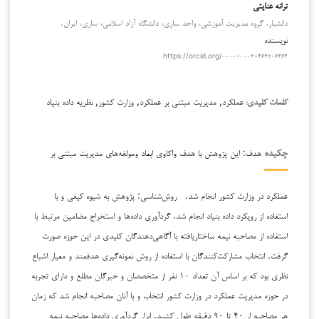
ترانه عنایتی
دانشیار، گروه مدیریت آموزشی، واحد ساری، دانشگاه آزاد اسلامی، ساری، ایران.
نویسنده
https://orcid.org/۰۰۰۰-۰۰۰۳-۴۶۴۲-۶۴۶۴
عملکرد, مدیریت مبتنی بر عملکرد, وزارت کشور, نظریه داده بنیاد
کلمات کلیدی:
هدف: این پژوهش با هدف واکاوی ابعاد ومولفه‌های مدیریت مبتنی بر
چکیده
عملکرد در وزارت کشور انجام شد. روش‌شناسی: پژوهش به شیوه کیفی و با
استفاده از رویکرد داده بنیاد انجام شد. گردآوری داده‌ها و استخراج مضامین مرتبط با
استفاده از مصاحبه نیمه ساختاریافته با آگاهی‌دهندگان کلیدی در این حوزه صورت
گرفت. انتخاب مشارکت‌کنندگان با استفاده از روش نمونه‌گیری هدفمند و معیار اشباع
نظری بود که بر اساس آن تعداد ۱۰ نفر از متخصصان و خبرگان مطلع و دارای تجربه
در حوزه مدیریت عملکرد در وزارت کشور انتخاب و با آنان مصاحبه انجام شد که زمان
هر مصاحبه از ۴۰ تا ۹۰ دقیقه طول کشید. ابزار گردآوری داده‌ها مصاحبه نیمه