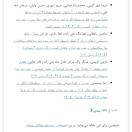
شیما شهر آئینی, محمدرضا عبدلی, مریم شهری, حسن ولیان, مرجان شاه
علی,
بازنمایی محرک‌ها و برآیندهای توسعۀ محاوره‌گرایی در حرفۀ
حسابرسی: چرخۀ سیستماتیک ورودی و خروجی‌های ماتریسی
,
مدیریت
پویا و تحلیل کسب و کار: ۱۴۰۴: در دست انتشار
شاهین سلطانی, هوشنگ تقی زاده, غفار تاری,
طراحی مدل روابط
سیستمی ارتقای ارزش از منظر توسعه پایدار در مدیریت پروژه‌های ساخت و
ساز ساختمانی
,
مدیریت پویا و تحلیل کسب و کار: دوره ۳ شماره ۱
(۱۴۰۳): پیاپی ۳-۱
فاروق کریمی, عسگر پاک مرام, عادل شاه ولی زاده, قادر بابایی,
تحلیل
چند سطحی از عوامل علّی هویت حسابداران بخش عمومی
,
مدیریت پویا
و تحلیل کسب و کار: دوره ۴ شماره ۳ (۱۴۰۴): پیاپی ۴-۳
رضا محمدی,
تدوین و اعتبارسنجی مدل ارزیابی اثر ریسک‌های بانکی بر
پایداری نظام بانکی ایران
,
مدیریت پویا و تحلیل کسب و کار: دوره ۵
شماره ۲ (۱۴۰۵): تابستان ۱۴۰۵
۱-۱۰ از ۱۶۹
بعدی
همچنین برای این مقاله می‌توانید
شروع جستجوی پیشرفته مقالات مشابه
.