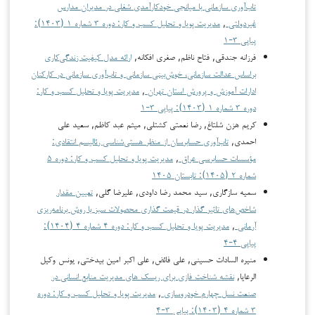
تاب‌آوری سازمانی با میانجی خودکارآمدی شغلی در مدیران مدارس
غیردولتی
,
مدیریت پویا و تحلیل کسب و کار: دوره ۳ شماره ۱ (۱۴۰۳):
پیاپی ۳-۱
فرزانه جندقی, فتاح ناظم, صغری افکانه,
ارائه مدل کیفیت زندگی‌کاری
براساس عدالت سازمانی، خوش‌بینی سازمانی و تاب‌آوری سازمانی در کارکنان
ادارات آموزش و پرورش استان تهران
,
مدیریت پویا و تحلیل کسب و کار:
دوره ۳ شماره ۱ (۱۴۰۳): پیاپی ۳-۱
کریم هزن شلتاغ, رضا نعمتی کشتلی, میثم عبد کاظم, سعید علی
احمدی,
تاب‌آوری حسابرسان از منظر هستی‌شناسی رئالیسم انتقادی:
مؤسسات حسابرسی عراق
,
مدیریت پویا و تحلیل کسب و کار: دوره ۵
شماره ۲ (۱۴۰۵): تابستان ۱۴۰۵
سمیه سازگاری, سید محمد رضا داودی, علیرضا گلی,
تعیین مقدار
شاخص‌های تاثیر گذار در قیمت گذاری محصولات سبز با روش برنامه‌ریزی
آرمانی
,
مدیریت پویا و تحلیل کسب و کار: دوره ۴ شماره ۴ (۱۴۰۴):
پیاپی ۴-۴
منیره السادات حسینی, علی فائض, علی اکبر امین بیدختی, یونس وکیل
الرعایا,
نقشه شناخت فازی برای ریسک های مدیریت منابع انسانی در
صنعت نسل چهارم خودروسازی
,
مدیریت پویا و تحلیل کسب و کار: دوره
۳ شماره ۴ (۱۴۰۳): پیاپی ۳-۴