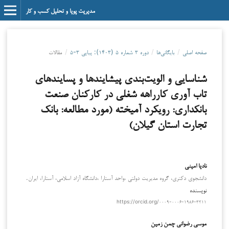
مدیریت پویا و تحلیل کسب و کار
صفحه اصلی
/
بایگانی‌ها
/
دوره ۳ شماره ۵ (۱۴۰۳): پیاپی ۳-۵
/
مقالات
شناسایی و الویت‌بندی پیشایندها و پسایندهای
تاب آوری کارراهه شغلی در کارکنان صنعت
بانکداری: رویکرد آمیخته (مورد مطالعه: بانک
تجارت استان گیلان)
نادیا امینی
دانشجوی دکتری، گروه مدیریت دولتی ،واحد آستارا ،دانشگاه آزاد اسلامی، آستارا، ایران.
نویسنده
https://orcid.org/۰۰۰۹-۰۰۰۶-۱۹۸۶-۳۲۱۱
موسی رضوانی چمن زمین