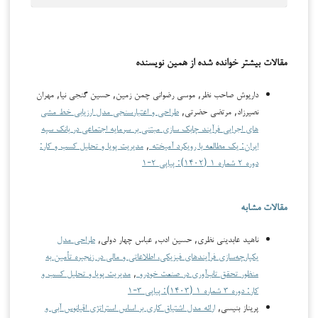
مقالات بیشتر خوانده شده از همین نویسنده
داریوش صاحب نظر, موسی رضوانی چمن زمین, حسین گنجی نیا, مهران
نصیرزاد, مرتضی حضرتی,
طراحی و اعتبارسنجی مدل ارزیابی خط مشی
های اجرایی فرآیند چابک سازی مبتنی بر سرمایه اجتماعی در بانک سپه
ایران: یک مطالعه با رویکرد آمیخته
,
مدیریت پویا و تحلیل کسب و کار:
دوره ۲ شماره ۱ (۱۴۰۲): پیاپی ۲-۱
مقالات مشابه
ناهید عابدینی نظری, حسین ادب, عباس چهار دولی,
طراحی مدل
یکپارچه‌سازی فرآیندهای فیزیکی، اطلاعاتی و مالی در زنجیره تأمین به
منظور تحقق تاب‌آوری در صنعت خودرو
,
مدیریت پویا و تحلیل کسب و
کار: دوره ۳ شماره ۱ (۱۴۰۳): پیاپی ۳-۱
پریناز بنیسی,
ارائه مدل اشتیاق کاری بر اساس استراتژی اقیانوس آبی و