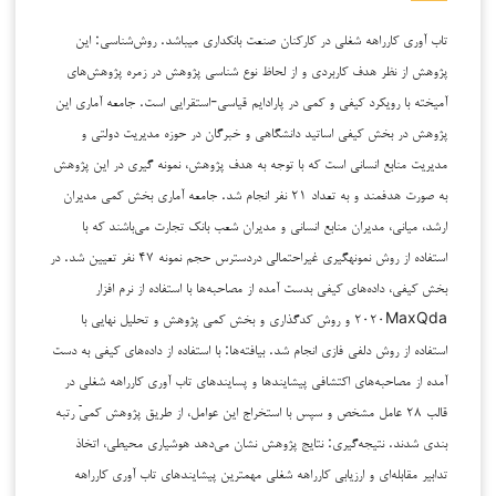
تاب آوری کارراهه شغلی در کارکنان صنعت بانکداری می­باشد. روش‌شناسی: این
پژوهش از نظر هدف کاربردی و از لحاظ نوع شناسی پژوهش در زمره پژوهش‌های
آمیخته با رویکرد کیفی و کمی در پارادایم قیاسی-استقرایی است. جامعه آماری این
پژوهش در بخش کیفی اساتید دانشگاهی و خبرگان در حوزه مدیریت دولتی و
مدیریت منابع انسانی است که با توجه به هدف پژوهش، نمونه گیری در این پژوهش
به صورت هدفمند و به تعداد ۲۱ نفر انجام شد. جامعه آماری بخش کمی مدیران
ارشد، میانی، مدیران منابع انسانی و مدیران شعب بانک تجارت می‌باشند که با
استفاده از روش نمونه­گیری غیراحتمالی دردسترس حجم نمونه ۴۷ نفر تعیین شد. در
بخش کیفی، داده‌های کیفی بدست آمده از مصاحبه‌ها با استفاده از نرم افزار
۲۰۲۰MaxQda و روش کدگذاری و بخش کمی پژوهش و تحلیل نهایی با
استفاده از روش دلفی فازی انجام شد. بیافته‌ها: با استفاده از داده‌های کیفی به دست
آمده از مصاحبه‌های اکتشافی پیشایندها و پسایند‌های تاب آوری کارراهه شغلی در
قالب ۲۸ عامل مشخص و سپس با استخراج این عوامل، از طریق پژوهش کمیّ رتبه
بندی شدند. نتیجه‌گیری: نتایج پژوهش نشان می‌دهد هوشیاری محیطی، اتخاذ
تدابیر مقابله‌ای و ارزیابی کارراهه شغلی مهمترین پیشایندهای تاب آوری کارراهه