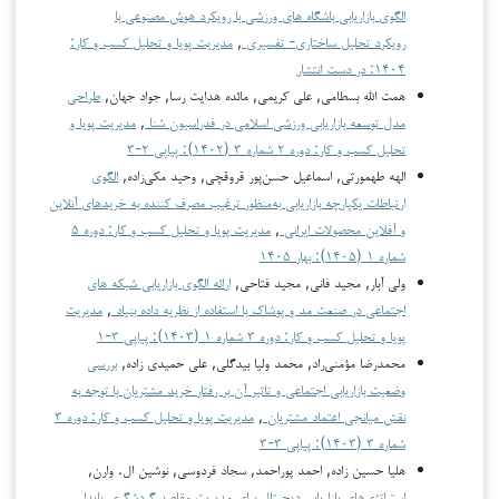
الگوی بازاریابی باشگاه های ورزشی با رویکرد هوش مصنوعی با
رویکرد تحلیل ساختاری- تفسیری
,
مدیریت پویا و تحلیل کسب و کار:
۱۴۰۴: در دست انتشار
همت الله بسطامی, علی کریمی, مائده هدایت رسا, جواد جهان,
طراحی
مدل توسعه بازاریابی ورزشی اسلامی در فدراسیون شنا
,
مدیریت پویا و
تحلیل کسب و کار: دوره ۲ شماره ۳ (۱۴۰۲): پیاپی ۲-۳
الهه طهمورثی, اسماعیل حسن‌پور قروقچی, وحید مکی‌زاده,
الگوی
ارتباطات یکپارچه بازاریابی به‌منظور ترغیب مصرف کننده به خریدهای آنلاین
و آفلاین محصولات ایرانی
,
مدیریت پویا و تحلیل کسب و کار: دوره ۵
شماره ۱ (۱۴۰۵): بهار ۱۴۰۵
ولی آبار, مجید فانی, مجید فتاحی,
ارائه الگوی بازاریابی شبکه های
اجتماعی در صنعت مد و پوشاک با استفاده از نظریه داده بنیاد
,
مدیریت
پویا و تحلیل کسب و کار: دوره ۳ شماره ۱ (۱۴۰۳): پیاپی ۳-۱
محمدرضا مؤمنی‌راد, محمد ولیا بیدگلی, علی حمیدی زاده,
بررسی
وضعیت بازاریابی اجتماعی و تاثیر آن بر رفتار خرید مشتریان با توجه به
نقش میانجی اعتماد مشتریان
,
مدیریت پویا و تحلیل کسب و کار: دوره ۳
شماره ۳ (۱۴۰۳): پیاپی ۳-۳
هلیا حسین زاده, احمد پوراحمد, سجاد فردوسی, نوشین ال. وارن,
استراتژی‌های بازاریابی دیجیتال برای مدیریت مقاصد گردشگری پایدار