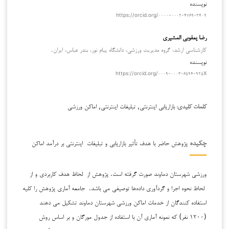
نویسنده
https://orcid.org/۰۰۰۰-۰۰۰۲-۴۷۶۹-۲۴۰۹
رضا یعقوبی المشیری
کارشناسی ارشد، گروه مدیریت ورزشی، دانشگاه پیام نور، بندر عباس، ایران.
نویسنده
https://orcid.org/۰۰۰۹-۰۰۰۳-۶۵۹۴-۹۲۵X
بازاریابی اینترنتی, تبلیغات اینترنتی, اماکن ورزشی
کلمات کلیدی:
پژوهش حاضر با هدف تأثیر بازاریابی و تبلیغات اینترنتی بر درآمد اماکن
چکیده
ورزشی شهرستان دماوند صورت گرفته است. پژوهش از لحاظ هدف کاربردی و از
لحاظ نحوه اجرا و گردآوری داده‌ها توصیفی می باشد. جامعه آماری پژوهش را کلیه
استفاده کنندگان از خدمات اماکن ورزشی شهرستان دماوند تشکیل می دهند
(۱۲۰۰ نفر) که نمونه آماری آن با استفاده از جدول مورگان و بر اساس روش