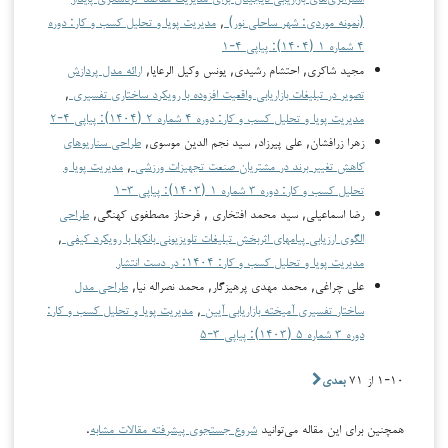
(نمونه موردی: شهر ساحلی نور)
,
مدیریت پویا و تحلیل کسب و کار: دوره
۴ شماره ۱ (۱۴۰۴): پیاپی ۴-۱
مجید شاکری, احتشام رشیدی, یونس وکیل الرعایا,
ارائه مدل پردازش
تصویر در تبلیغات بازاریابی واقعیت افزوده با رویکرد ساختاری تفسیری
,
مدیریت پویا و تحلیل کسب و کار: دوره ۴ شماره ۲ (۱۴۰۴): پیاپی ۴-۲
زهرا زرافشان, علی پیرزاد, سید نجم الدین موسوی,
طراحی سناریوهای
کاهش تغییر برند در مشتریان صنعت تجهیزات ورزشی
,
مدیریت پویا و
تحلیل کسب و کار: دوره ۳ شماره ۱ (۱۴۰۳): پیاپی ۳-۱
رضا اسماعیلی, سید محمد افتخاری , فرحناز مصطفوی کهنگی,
طراحی
الگوی ارزیابی پیامهای اثربخش تبلیغات تلویزیونی بانکها با رویکرد کیفی
,
مدیریت پویا و تحلیل کسب و کار: ۱۴۰۴: در دست انتشار
علی چراغی, محمد مهدی پرهیزگار, محمد نصراله نیا,
طراحی مدل
ساختار تفسیری آمیخته بازاریابی آیین
,
مدیریت پویا و تحلیل کسب و کار:
دوره ۳ شماره ۵ (۱۴۰۳): پیاپی ۳-۵
۱-۱۰ از ۷۱
بعدی
همچنین برای این مقاله می‌توانید
شروع جستجوی پیشرفته مقالات مشابه
.