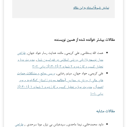
نمایش شیوهٔ استناد به این مقاله
مقالات بیشتر خوانده شده از همین نویسنده
همت الله بسطامی, علی کریمی, مائده هدایت رسا, جواد جهان,
طراحی
مدل توسعه بازاریابی ورزشی اسلامی در فدراسیون شنا
,
مدیریت پویا و
تحلیل کسب و کار: دوره ۲ شماره ۳ (۱۴۰۲): پیاپی ۲-۳
علی کریمی, جواد جهان, میثم رضایی,
بررسی موانع و مشکلات حمایت
های مالی از ورزش در مدارس (مطالعه موردی: استان کهگیلویه و بویر
احمد)
,
مدیریت پویا و تحلیل کسب و کار: دوره ۱ شماره ۱ (۱۴۰۱):
پیاپی ۱-۱
مقالات مشابه
داود محمدخاني, نيما ماجدي, سيدعباس بي نياز, مونا سرحدي ,
طراحی